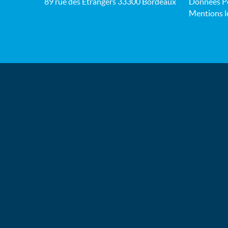
89 rue des Étrangers 33300 Bordeaux
Données Pe
Mentions l