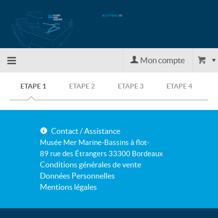
Mon compte
Retour
ETAPE 1
ETAPE 2
ETAPE 3
ETAPE 4
à
Contact / Assistance
l'accueil
Musée Mer Marine-Bassins à flot-
89 rue des Étrangers 33300 Bordeaux
Conditions générales de vente
Retour
Données Personnelles
Mentions légales
au site